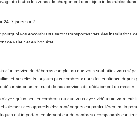
oyage de toutes les zones, le chargement des objets indésirables dans
 24, 7 jours sur 7.
ourquoi vos encombrants seront transportés vers des installations de
ont de valeur et en bon état.
n d’un service de débarras complet ou que vous souhaitiez vous sépar
llins et nos clients toujours plus nombreux nous fait confiance depuis
uipe dès maintenant au sujet de nos services de déblaiement de maison.
n’ayez qu’un seul encombrant ou que vous ayez vidé toute votre cuisin
Le déblaiement des appareils électroménagers est particulièrement import
ctriques est important également car de nombreux composants contien