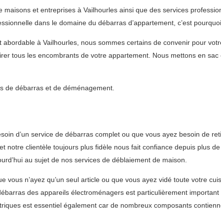
 maisons et entreprises à Vailhourles ainsi que des services professi
ionnelle dans le domaine du débarras d’appartement, c’est pourquoi v
 et abordable à Vailhourles, nous sommes certains de convenir pour vo
rer tous les encombrants de votre appartement. Nous mettons en sac et
vices de débarras et de déménagement.
oin d’un service de débarras complet ou que vous ayez besoin de reti
 notre clientèle toujours plus fidèle nous fait confiance depuis plus d
jourd’hui au sujet de nos services de déblaiement de maison.
e vous n’ayez qu’un seul article ou que vous ayez vidé toute votre cui
e débarras des appareils électroménagers est particulièrement important
ctriques est essentiel également car de nombreux composants contienn