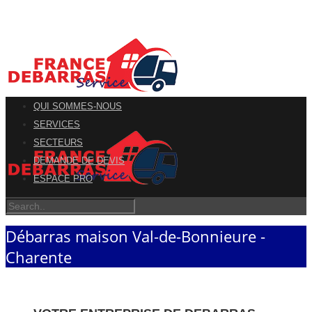
QUI SOMMES-NOUS
SERVICES
SECTEURS
DEMANDE DE DEVIS
ESPACE PRO
Débarras maison Val-de-Bonnieure -
Charente