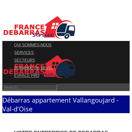
QUI SOMMES-NOUS
SERVICES
SECTEURS
DEMANDE DE DEVIS
ESPACE PRO
Débarras appartement Vallangoujard -
Val-d'Oise