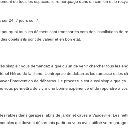
ement de tous les espaces, le remorquage dans un camion et le recycla
sur 24, 7 jours sur 7.
ourquoi tous les déchets sont transportés vers des installations de r
es objets s’ils sont de valeur et en bon état.
très simple : vous demandez à quelqu’un de venir chercher tous les e
el Hifi ou de la literie. L’entreprise de débarras les ramasse et les éli
payer l’intervention de débarras. Le processus est aussi simple que ça
arras vous permettra de vivre une bonne expérience et de répondre à vos
rables dans garages, abris de jardin et caves à Vaudeville. Les nettoy
ux meubles qui doivent désormais partir ou vous avez utilisé votre gara