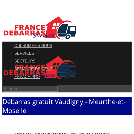
QUI SOMMES-NOUS
SERVICES
SECTEURS
DEMANDE DE DEVIS
ESPACE PRO
Débarras gratuit Vaudigny - Meurthe-et-
Moselle