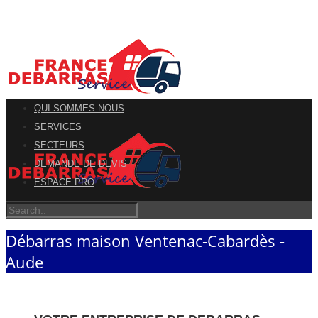
QUI SOMMES-NOUS
SERVICES
SECTEURS
DEMANDE DE DEVIS
ESPACE PRO
Débarras maison Ventenac-Cabardès -
Aude