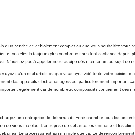
n d’un service de déblaiement complet ou que vous souhaitiez vous s
u et nos clients toujours plus nombreux nous font confiance depuis plu
uci. N’hésitez pas à appeler notre équipe dès maintenant au sujet de 
’ayez qu’un seul article ou que vous ayez vidé toute votre cuisine et 
aiement des appareils électroménagers est particulièrement important c
t important également car de nombreux composants contiennent des mé
s chargez une entreprise de débarras de venir chercher tous les encom
i ou de vieux matelas. L’entreprise de débarras les emmène et les élimin
de débarras. Le processus est aussi simple que ça. Le désencombrement d