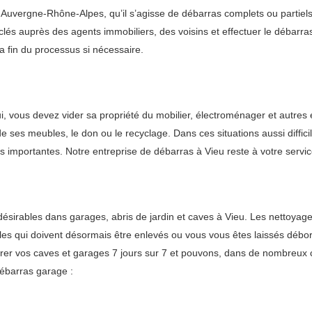
uvergne-Rhône-Alpes, qu’il s’agisse de débarras complets ou partiels
clés auprès des agents immobiliers, des voisins et effectuer le débarra
a fin du processus si nécessaire.
ui, vous devez vider sa propriété du mobilier, électroménager et autres
de ses meubles, le don ou le recyclage. Dans ces situations aussi diff
 importantes. Notre entreprise de débarras à Vieu reste à votre servi
irables dans garages, abris de jardin et caves à Vieu. Les nettoyages
ubles qui doivent désormais être enlevés ou vous vous êtes laissés débo
r vos caves et garages 7 jours sur 7 et pouvons, dans de nombreux cas
ébarras garage :