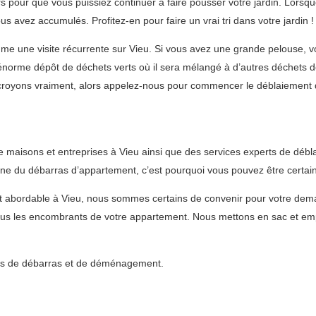
s pour que vous puissiez continuer à faire pousser votre jardin. Lor
 avez accumulés. Profitez-en pour faire un vrai tri dans votre jardin !
e une visite récurrente sur Vieu. Si vous avez une grande pelouse, 
orme dépôt de déchets verts où il sera mélangé à d’autres déchets de 
croyons vraiment, alors appelez-nous pour commencer le déblaiement d
 maisons et entreprises à Vieu ainsi que des services experts de débl
ine du débarras d’appartement, c’est pourquoi vous pouvez être certain
 et abordable à Vieu, nous sommes certains de convenir pour votre de
us les encombrants de votre appartement. Nous mettons en sac et empo
vices de débarras et de déménagement.