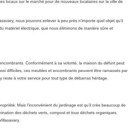
les locaux sur le marché pour de nouveaux locataires sur la ville de
asavary, nous pouvons enlever à peu près n’importe quel objet qu’il
du matériel électrique, que nous éliminons de manière sûre et
res encombrants. Conformément à sa volonté, la maison du défunt peut
ussi difficiles, ces meubles et encombrants peuvent être ramassés par
 reste à votre service pour tout type de débarras héritage.
propriété. Mais l’inconvénient du jardinage est qu’il crée beaucoup de
limination des déchets verts, compost et tous déchets organiques.
illasavary.