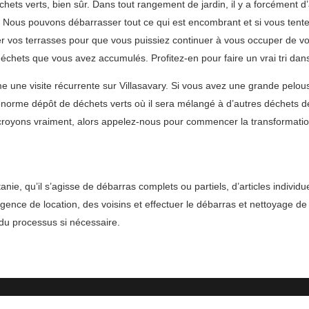
s verts, bien sûr. Dans tout rangement de jardin, il y a forcément d’au
i. Nous pouvons débarrasser tout ce qui est encombrant et si vous tent
 vos terrasses pour que vous puissiez continuer à vous occuper de vot
chets que vous avez accumulés. Profitez-en pour faire un vrai tri dans 
une visite récurrente sur Villasavary. Si vous avez une grande pelous
norme dépôt de déchets verts où il sera mélangé à d’autres déchets de 
royons vraiment, alors appelez-nous pour commencer la transformation
nie, qu’il s’agisse de débarras complets ou partiels, d’articles indiv
ence de location, des voisins et effectuer le débarras et nettoyage de l
 du processus si nécessaire.