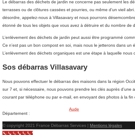
Le débarras des déchets de jardin ne concerne pas seulement les déchet
terrasses ou de clôtures cassées et pourries, ou même d’un vieil abr
désordre, appelez-nous à Villasavary et nous pourrons désemcombrer
étonné de tous les objets que vous avez à détruire et du nombre de dé
L’enlèvement des déchets de jardin peut aussi être programmé comme 
Ce n’est pas un bon compost en soi, mais nous le jetterons dans un é
L’enlèvement des déchets organiques est une étape à laquelle nous c
Sos débarras Villasavary
Nous pouvons effectuer le débarras des maisons dans la région Occita
sur 7 et, si nécessaire, nous pouvons prendre les clés auprès d’une ag
courant par téléphone ou par e-mail, en envoyant des photos à la fin
Aude
Département :
© copyright 2021 France Débarras Services |
Mentions légales
Call Now Button