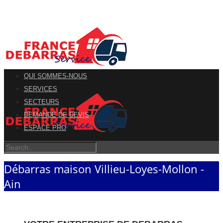
QUI SOMMES-NOUS
SERVICES
SECTEURS
DEMANDE DE DEVIS
ESPACE PRO
Débarras maison Villieu-Loyes-Mollon -
Ain