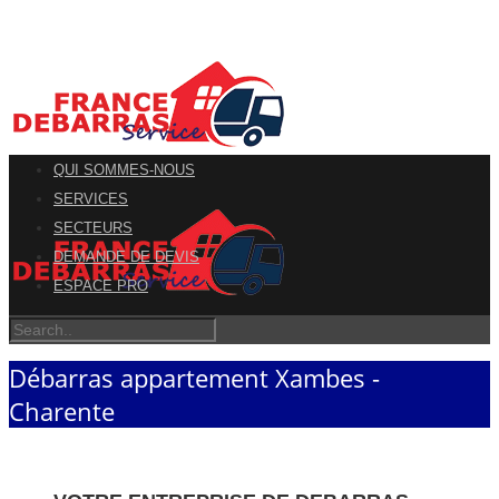
QUI SOMMES-NOUS
SERVICES
SECTEURS
DEMANDE DE DEVIS
ESPACE PRO
Débarras appartement Xambes -
Charente