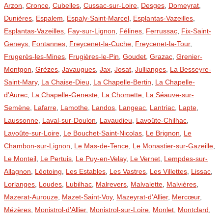
Arzon
,
Cronce
,
Cubelles
,
Cussac-sur-Loire
,
Desges
,
Domeyrat
,
Dunières
,
Espalem
,
Espaly-Saint-Marcel
,
Esplantas-Vazeilles
,
Esplantas-Vazeilles
,
Fay-sur-Lignon
,
Félines
,
Ferrussac
,
Fix-Saint-
Geneys
,
Fontannes
,
Freycenet-la-Cuche
,
Freycenet-la-Tour
,
Frugerès-les-Mines
,
Frugières-le-Pin
,
Goudet
,
Grazac
,
Grenier-
Montgon
,
Grèzes
,
Javaugues
,
Jax
,
Josat
,
Jullianges
,
La Besseyre-
Saint-Mary
,
La Chaise-Dieu
,
La Chapelle-Bertin
,
La Chapelle-
d’Aurec
,
La Chapelle-Geneste
,
La Chomette
,
La Séauve-sur-
Semène
,
Lafarre
,
Lamothe
,
Landos
,
Langeac
,
Lantriac
,
Lapte
,
Laussonne
,
Laval-sur-Doulon
,
Lavaudieu
,
Lavoûte-Chilhac
,
Lavoûte-sur-Loire
,
Le Bouchet-Saint-Nicolas
,
Le Brignon
,
Le
Chambon-sur-Lignon
,
Le Mas-de-Tence
,
Le Monastier-sur-Gazeille
,
Le Monteil
,
Le Pertuis
,
Le Puy-en-Velay
,
Le Vernet
,
Lempdes-sur-
Allagnon
,
Léotoing
,
Les Estables
,
Les Vastres
,
Les Villettes
,
Lissac
,
Lorlanges
,
Loudes
,
Lubilhac
,
Malrevers
,
Malvalette
,
Malvières
,
Mazerat-Aurouze
,
Mazet-Saint-Voy
,
Mazeyrat-d’Allier
,
Mercœur
,
Mézères
,
Monistrol-d’Allier
,
Monistrol-sur-Loire
,
Monlet
,
Montclard
,