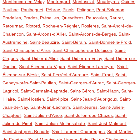
Montfaucon-en-Velay
,
Montregard
,
Montusclat
,
Moudeyres
,
Ouides
,
Paulhac
,
Paulhaguet
,
Pébrac
,
Pinols
,
Polignac
,
Pont-Salomon
,
Pradelles
,
Prades
,
Présailles
,
Queyrières
,
Raucoules
,
Rauret
,
Retournac
,
Riotord
,
Roche-en-Régnier
,
Rosières
,
Saint-André-de-
Chalencon
,
Saint-Arcons-d’Allier
,
Saint-Arcons-de-Barges
,
Saint-
Austremoine
,
Saint-Beauzire
,
Saint-Bérain
,
Saint-Bonnet-le-Froid
,
Saint-Christophe-d’Allier
,
Saint-Christophe-sur-Dolaison
,
Saint-
Cirgues
,
Saint-Didier-d’Allier
,
Saint-Didier-en-Velay
,
Saint-Didier-sur-
Doulon
,
Saint-Étienne-du-Vigan
,
Saint-Étienne-Lardeyrol
,
Saint-
Étienne-sur-Blesle
,
Saint-Ferréol-d’Auroure
,
Saint-Front
,
Saint-
Geneys-près-Saint-Paulien
,
Saint-Georges-d’Aurac
,
Saint-Georges-
Lagricol
,
Saint-Germain-Laprade
,
Saint-Géron
,
Saint-Haon
,
Saint-
Hilaire
,
Saint-Hostien
,
Saint-Ilpize
,
Saint-Jean-d’Aubrigoux
,
Saint-
Jean-de-Nay
,
Saint-Jean-Lachalm
,
Saint-Jeures
,
Saint-Julien-
Chapteuil
,
Saint-Julien-d’Ance
,
Saint-Julien-des-Chazes
,
Saint-
Julien-du-Pinet
,
Saint-Julien-Molhesabate
,
Saint-Just-Malmont
,
Saint-Just-près-Brioude
,
Saint-Laurent-Chabreuges
,
Saint-Martin-
de-Fugères
,
Saint-Maurice-de-Lignon
,
Saint-Pal-de-Chalencon
,