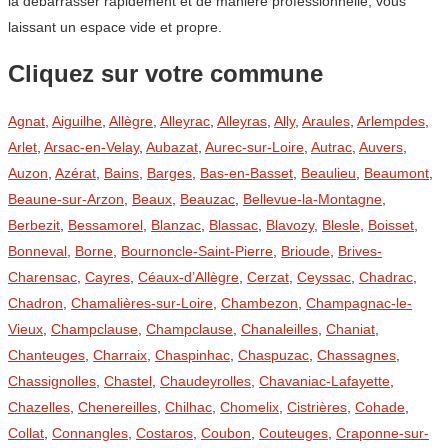
la débarrasser rapidement et de manière professionnelle, vous
laissant un espace vide et propre.
Cliquez sur votre commune
Agnat
,
Aiguilhe
,
Allègre
,
Alleyrac
,
Alleyras
,
Ally
,
Araules
,
Arlempdes
,
Arlet
,
Arsac-en-Velay
,
Aubazat
,
Aurec-sur-Loire
,
Autrac
,
Auvers
,
Auzon
,
Azérat
,
Bains
,
Barges
,
Bas-en-Basset
,
Beaulieu
,
Beaumont
,
Beaune-sur-Arzon
,
Beaux
,
Beauzac
,
Bellevue-la-Montagne
,
Berbezit
,
Bessamorel
,
Blanzac
,
Blassac
,
Blavozy
,
Blesle
,
Boisset
,
Bonneval
,
Borne
,
Bournoncle-Saint-Pierre
,
Brioude
,
Brives-
Charensac
,
Cayres
,
Céaux-d’Allègre
,
Cerzat
,
Ceyssac
,
Chadrac
,
Chadron
,
Chamalières-sur-Loire
,
Chambezon
,
Champagnac-le-
Vieux
,
Champclause
,
Champclause
,
Chanaleilles
,
Chaniat
,
Chanteuges
,
Charraix
,
Chaspinhac
,
Chaspuzac
,
Chassagnes
,
Chassignolles
,
Chastel
,
Chaudeyrolles
,
Chavaniac-Lafayette
,
Chazelles
,
Chenereilles
,
Chilhac
,
Chomelix
,
Cistrières
,
Cohade
,
Collat
,
Connangles
,
Costaros
,
Coubon
,
Couteuges
,
Craponne-sur-