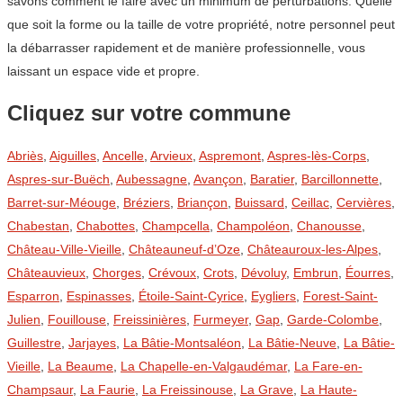
savons comment le faire avec un minimum de perturbations. Quelle
que soit la forme ou la taille de votre propriété, notre personnel peut
la débarrasser rapidement et de manière professionnelle, vous
laissant un espace vide et propre.
Cliquez sur votre commune
Abriès
,
Aiguilles
,
Ancelle
,
Arvieux
,
Aspremont
,
Aspres-lès-Corps
,
Aspres-sur-Buëch
,
Aubessagne
,
Avançon
,
Baratier
,
Barcillonnette
,
Barret-sur-Méouge
,
Bréziers
,
Briançon
,
Buissard
,
Ceillac
,
Cervières
,
Chabestan
,
Chabottes
,
Champcella
,
Champoléon
,
Chanousse
,
Château-Ville-Vieille
,
Châteauneuf-d’Oze
,
Châteauroux-les-Alpes
,
Châteauvieux
,
Chorges
,
Crévoux
,
Crots
,
Dévoluy
,
Embrun
,
Éourres
,
Esparron
,
Espinasses
,
Étoile-Saint-Cyrice
,
Eygliers
,
Forest-Saint-
Julien
,
Fouillouse
,
Freissinières
,
Furmeyer
,
Gap
,
Garde-Colombe
,
Guillestre
,
Jarjayes
,
La Bâtie-Montsaléon
,
La Bâtie-Neuve
,
La Bâtie-
Vieille
,
La Beaume
,
La Chapelle-en-Valgaudémar
,
La Fare-en-
Champsaur
,
La Faurie
,
La Freissinouse
,
La Grave
,
La Haute-