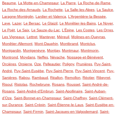
Beaume
,
La Motte-en-Champsaur
,
La Piarre
,
La Roche-de-Rame
,
La Roche-des-Arnauds
,
La Rochette
,
La Salle-les-Alpes
,
La Saulce
,
Laragne-Montéglin
,
Lardier-et-Valença
,
L’Argentière-la-Bessée
,
Laye
,
Lazer
,
Le Bersac
,
Le Glaizil
,
Le Monêtier-les-Bains
,
Le Noyer
,
Le Poët
,
Le Saix
,
Le Sauze-du-Lac
,
L’Épine
,
Les Costes
,
Les Orres
,
Les Vigneaux
,
Lettret
,
Manteyer
,
Méreuil
,
Molines-en-Queyras
,
Monêtier-Allemont
,
Mont-Dauphin
,
Montbrand
,
Montclus
,
Montgardin
,
Montgenèvre
,
Montjay
,
Montmaur
,
Montmorin
,
Montrond
,
Moydans
,
Neffes
,
Névache
,
Nossage-et-Bénévent
,
Orcières
,
Orpierre
,
Oze
,
Pelleautier
,
Poligny
,
Prunières
,
Puy-Saint-
André
,
Puy-Saint-Eusèbe
,
Puy-Saint-Pierre
,
Puy-Saint-Vincent
,
Puy-
Sanières
,
Rabou
,
Rambaud
,
Réallon
,
Remollon
,
Réotier
,
Ribeyret
,
Risoul
,
Ristolas
,
Rochebrune
,
Rosans
,
Rousset
,
Saint-André-de-
Rosans
,
Saint-André-d’Embrun
,
Saint-Apollinaire
,
Saint-Auban-
d’Oze
,
Saint-Bonnet-en-Champsaur
,
Saint-Chaffrey
,
Saint-Clément-
sur-Durance
,
Saint-Crépin
,
Saint-Étienne-le-Laus
,
Saint-Eusèbe-en-
Champsaur
,
Saint-Firmin
,
Saint-Jacques-en-Valgodemard
,
Saint-