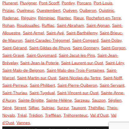
Pluneret
,
Pluvigner
,
Pont-Scorff
,
Pontivy
,
Porcaro
,
Port-Louis
,
Priziac
,
Quelneuc
,
Questembert
,
Quéven
,
Quiberon
,
Quistinic
,
Radenac
,
Réguiny
,
Réminiac
,
Riantec
,
Rieux
,
Rochefort-en-Terre
,
Rohan
,
Roudouallec
,
Ruffiac
,
Saint-Abraham
,
Saint-Aignan
,
Saint-
Allouestre
,
Saint-Armel
,
Saint-Avé
,
Saint-Barthélemy
,
Saint-Brieuc-
de-Mauron
,
Saint-Caradec-Trégomel
,
Saint-Congard
,
Saint-Dolay
,
Saint-Gérand
,
Saint-Gildas-de-Rhuys
,
Saint-Gonnery
,
Saint-Gorgon
,
Saint-Gravé
,
Saint-Guyomard
,
Saint-Jacut-les-Pins
,
Saint-Jean-
Brévelay
,
Saint-Jean-la-Poterie
,
Saint-Laurent-sur-Oust
,
Saint-Léry
,
Saint-Malo-de-Beignon
,
Saint-Malo-des-Trois-Fontaines
,
Saint-
Marcel
,
Saint-Martin-sur-Oust
,
Saint-Nicolas-du-Tertre
,
Saint-Nolff
,
Saint-Perreux
,
Saint-Philibert
,
Saint-Pierre-Quiberon
,
Saint-Servant
,
Saint-Thuriau
,
Saint-Tugdual
,
Saint-Vincent-sur-Oust
,
Sainte-Anne-
d’Auray
,
Sainte-Brigitte
,
Sainte-Hélène
,
Sarzeau
,
Sauzon
,
Séglien
,
Séné
,
Sérent
,
Silfiac
,
Sulniac
,
Surzur
,
Taupont
,
Théhillac
,
Theix-
Noyalo
,
Tréal
,
Trédion
,
Treffléan
,
Tréhorenteuc
,
Val d’Oust
,
Val
d’Oust
,
Vannes
,