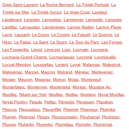
Grée-Saint-Laurent
,
La Roche-Bernard
,
La Trinité-Porhoët
,
La
Trinité-sur-Mer
,
La Trinité-Surzur
,
La Vraie-Croix
,
Landaul
,
Landévant
,
Lanester
,
Langoëlan
,
Langonnet
,
Languidic
,
Lanouée
,
Lantillac
,
Lanvaudan
,
Lanvénégen
,
Larmor-Baden
,
Larmor-Plage
,
Larré
,
Lauzach
,
Le Cours
,
Le Croisty
,
Le Faouët
,
Le Guerno
,
Le
Hézo
,
Le Palais
,
Le Saint
,
Le Sourn
,
Le Tour-du-Parc
,
Les Forges
,
Les Fougerêts
,
Lignol
,
Limerzel
,
Lizio
,
Locmalo
,
Locmaria
,
Locmaria-Grand-Champ
,
Locmariaquer
,
Locminé
,
Locmiquélic
,
Locoal-Mendon
,
Locqueltas
,
Lorient
,
Loyat
,
Malansac
,
Malestroit
,
Malguénac
,
Marzan
,
Mauron
,
Melrand
,
Ménéac
,
Merlevenez
,
Meslan
,
Meucon
,
Missiriac
,
Mohon
,
Molac
,
Monteneuf
,
Monterblanc
,
Monterrein
,
Montertelot
,
Moréac
,
Moustoir-Ac
,
Muzillac
,
Néant-sur-Yvel
,
Neulliac
,
Nivillac
,
Nostang
,
Noyal-Muzillac
,
Noyal-Pontivy
,
Péaule
,
Peillac
,
Pénestin
,
Persquen
,
Plaudren
,
Plescop
,
Pleucadeuc
,
Pleugriffet
,
Ploemel
,
Ploemeur
,
Ploërdut
,
Ploeren
,
Ploërmel
,
Plouay
,
Plougoumelen
,
Plouharnel
,
Plouhinec
,
Plouray
,
Pluherlin
,
Plumelec
,
Pluméliau
,
Plumelin
,
Plumergat
,