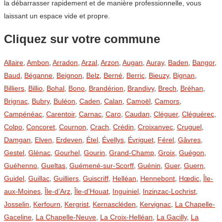
la débarrasser rapidement et de manière professionnelle, vous
laissant un espace vide et propre.
Cliquez sur votre commune
Allaire
,
Ambon
,
Arradon
,
Arzal
,
Arzon
,
Augan
,
Auray
,
Baden
,
Bangor
,
Baud
,
Béganne
,
Beignon
,
Belz
,
Berné
,
Berric
,
Bieuzy
,
Bignan
,
Billiers
,
Billio
,
Bohal
,
Bono
,
Brandérion
,
Brandivy
,
Brech
,
Bréhan
,
Brignac
,
Bubry
,
Buléon
,
Caden
,
Calan
,
Camoël
,
Camors
,
Campénéac
,
Carentoir
,
Carnac
,
Caro
,
Caudan
,
Cléguer
,
Cléguérec
,
Colpo
,
Concoret
,
Cournon
,
Crach
,
Crédin
,
Croixanvec
,
Cruguel
,
Damgan
,
Elven
,
Erdeven
,
Étel
,
Évellys
,
Évriguet
,
Férel
,
Gâvres
,
Gestel
,
Glénac
,
Gourhel
,
Gourin
,
Grand-Champ
,
Groix
,
Guégon
,
Guéhenno
,
Gueltas
,
Guémené-sur-Scorff
,
Guénin
,
Guer
,
Guern
,
Guidel
,
Guillac
,
Guilliers
,
Guiscriff
,
Helléan
,
Hennebont
,
Hœdic
,
Île-
aux-Moines
,
Île-d’Arz
,
Île-d’Houat
,
Inguiniel
,
Inzinzac-Lochrist
,
Josselin
,
Kerfourn
,
Kergrist
,
Kernascléden
,
Kervignac
,
La Chapelle-
Gaceline
,
La Chapelle-Neuve
,
La Croix-Helléan
,
La Gacilly
,
La