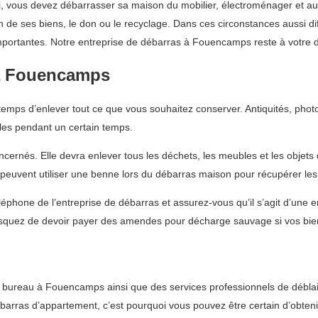
lui, vous devez débarrasser sa maison du mobilier, électroménager et 
n de ses biens, le don ou le recyclage. Dans ces circonstances aussi di
mportantes. Notre entreprise de débarras à Fouencamps reste à votre d
à Fouencamps
ps d’enlever tout ce que vous souhaitez conserver. Antiquités, photos
les pendant un certain temps.
ncernés. Elle devra enlever tous les déchets, les meubles et les objets
 peuvent utiliser une benne lors du débarras maison pour récupérer le
phone de l’entreprise de débarras et assurez-vous qu’il s’agit d’une en
isquez de devoir payer des amendes pour décharge sauvage si vos bie
t bureau à Fouencamps ainsi que des services professionnels de débla
arras d’appartement, c’est pourquoi vous pouvez être certain d’obteni