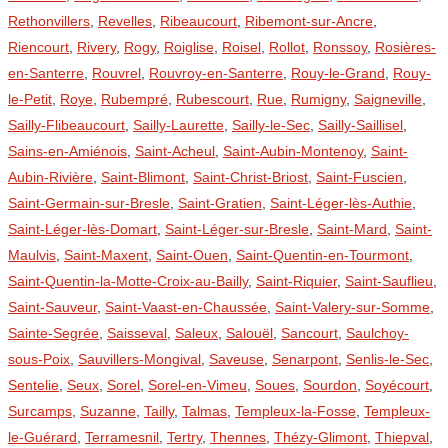
Rethonvillers
,
Revelles
,
Ribeaucourt
,
Ribemont-sur-Ancre
,
Riencourt
,
Rivery
,
Rogy
,
Roiglise
,
Roisel
,
Rollot
,
Ronssoy
,
Rosières-
en-Santerre
,
Rouvrel
,
Rouvroy-en-Santerre
,
Rouy-le-Grand
,
Rouy-
le-Petit
,
Roye
,
Rubempré
,
Rubescourt
,
Rue
,
Rumigny
,
Saigneville
,
Sailly-Flibeaucourt
,
Sailly-Laurette
,
Sailly-le-Sec
,
Sailly-Saillisel
,
Sains-en-Amiénois
,
Saint-Acheul
,
Saint-Aubin-Montenoy
,
Saint-
Aubin-Rivière
,
Saint-Blimont
,
Saint-Christ-Briost
,
Saint-Fuscien
,
Saint-Germain-sur-Bresle
,
Saint-Gratien
,
Saint-Léger-lès-Authie
,
Saint-Léger-lès-Domart
,
Saint-Léger-sur-Bresle
,
Saint-Mard
,
Saint-
Maulvis
,
Saint-Maxent
,
Saint-Ouen
,
Saint-Quentin-en-Tourmont
,
Saint-Quentin-la-Motte-Croix-au-Bailly
,
Saint-Riquier
,
Saint-Sauflieu
,
Saint-Sauveur
,
Saint-Vaast-en-Chaussée
,
Saint-Valery-sur-Somme
,
Sainte-Segrée
,
Saisseval
,
Saleux
,
Salouël
,
Sancourt
,
Saulchoy-
sous-Poix
,
Sauvillers-Mongival
,
Saveuse
,
Senarpont
,
Senlis-le-Sec
,
Sentelie
,
Seux
,
Sorel
,
Sorel-en-Vimeu
,
Soues
,
Sourdon
,
Soyécourt
,
Surcamps
,
Suzanne
,
Tailly
,
Talmas
,
Templeux-la-Fosse
,
Templeux-
le-Guérard
,
Terramesnil
,
Tertry
,
Thennes
,
Thézy-Glimont
,
Thiepval
,