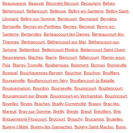
Beauquesne
,
Beauval
,
Bécordel-Bécourt
,
Becquigny
,
Béhen
,
Béhencourt
,
Bellancourt
,
Belleuse
,
Belloy-en-Santerre
,
Belloy-Saint-
Léonard
,
Belloy-sur-Somme
,
Bergicourt
,
Bermesnil
,
Bernâtre
,
Bernaville
,
Bernay-en-Ponthieu
,
Bernes
,
Berneuil
,
Berny-en-
Santerre
,
Bertangles
,
Berteaucourt-les-Dames
,
Berteaucourt-lès-
Thennes
,
Bertrancourt
,
Béthencourt-sur-Mer
,
Béthencourt-sur-
Somme
,
Bettembos
,
Bettencourt-Rivière
,
Bettencourt-Saint-Ouen
,
Beuvraignes
,
Biaches
,
Biarre
,
Biencourt
,
Billancourt
,
Blangy-sous-
Poix
,
Blangy-Tronville
,
Boisbergues
,
Boismont
,
Bonnay
,
Bonneville
,
Bosquel
,
Bouchavesnes-Bergen
,
Bouchoir
,
Bouchon
,
Boufflers
,
Bougainville
,
Bouillancourt-en-Séry
,
Bouillancourt-la-Bataille
,
Bouquemaison
,
Bourdon
,
Bourseville
,
Boussicourt
,
Bouttencourt
,
Bouvaincourt-sur-Bresle
,
Bouvincourt-en-Vermandois
,
Bouzincourt
,
Bovelles
,
Boves
,
Braches
,
Brailly-Cornehotte
,
Brassy
,
Bray-lès-
Mareuil
,
Bray-sur-Somme
,
Breilly
,
Bresle
,
Breuil
,
Brévillers
,
Brie
,
Briquemesnil-Floxicourt
,
Brocourt
,
Brouchy
,
Brucamps
,
Brutelles
,
Buigny-l’Abbé
,
Buigny-lès-Gamaches
,
Buigny-Saint-Maclou
,
Buire-