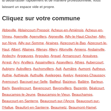
la débarrasser rapidement et de manière professionnelle, vous
laissant un espace vide et propre.
Cliquez sur votre commune
Abbeville
,
Ablaincourt-Pressoir
,
Acheux-en-Amiénois
,
Acheux-en-
Vimeu
,
Agenville
,
Agenvillers
,
Aigneville
,
Ailly-le-Haut-Clocher
,
Ailly-
sur-Noye
,
Ailly-sur-Somme
,
Airaines
,
Aizecourt-le-Bas
,
Aizecourt-le-
Haut
,
Albert
,
Allaines
,
Allenay
,
Allery
,
Allonville
,
Amiens
,
Andainville
,
Andechy
,
Argœuves
,
Argoules
,
Arguel
,
Armancourt
,
Arquèves
,
Arrest
,
Arry
,
Arvillers
,
Assainvillers
,
Assevillers
,
Athies
,
Aubercourt
,
Aubigny
,
Aubvillers
,
Auchonvillers
,
Ault
,
Aumâtre
,
Aumont
,
Autheux
,
Authie
,
Authieule
,
Authuille
,
Avelesges
,
Aveluy
,
Avesnes-Chaussoy
,
Ayencourt
,
Bacouel-sur-Selle
,
Bailleul
,
Baizieux
,
Balâtre
,
Barleux
,
Barly
,
Bavelincourt
,
Bayencourt
,
Bayonvillers
,
Bazentin
,
Béalcourt
,
Beaucamps-le-Jeune
,
Beaucamps-le-Vieux
,
Beauchamps
,
Beaucourt-en-Santerre
,
Beaucourt-sur-l’Ancre
,
Beaucourt-sur-
l’Hallue
,
Beaufort-en-Santerre
,
Beaumetz
,
Beaumont-Hamel
,