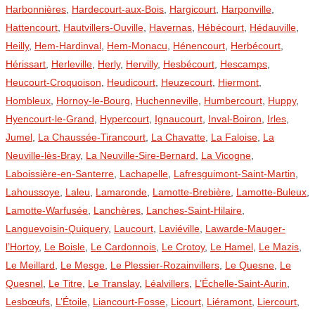
Harbonnières
,
Hardecourt-aux-Bois
,
Hargicourt
,
Harponville
,
Hattencourt
,
Hautvillers-Ouville
,
Havernas
,
Hébécourt
,
Hédauville
,
Heilly
,
Hem-Hardinval
,
Hem-Monacu
,
Hénencourt
,
Herbécourt
,
Hérissart
,
Herleville
,
Herly
,
Hervilly
,
Hesbécourt
,
Hescamps
,
Heucourt-Croquoison
,
Heudicourt
,
Heuzecourt
,
Hiermont
,
Hombleux
,
Hornoy-le-Bourg
,
Huchenneville
,
Humbercourt
,
Huppy
,
Hyencourt-le-Grand
,
Hypercourt
,
Ignaucourt
,
Inval-Boiron
,
Irles
,
Jumel
,
La Chaussée-Tirancourt
,
La Chavatte
,
La Faloise
,
La
Neuville-lès-Bray
,
La Neuville-Sire-Bernard
,
La Vicogne
,
Laboissière-en-Santerre
,
Lachapelle
,
Lafresguimont-Saint-Martin
,
Lahoussoye
,
Laleu
,
Lamaronde
,
Lamotte-Brebière
,
Lamotte-Buleux
,
Lamotte-Warfusée
,
Lanchères
,
Lanches-Saint-Hilaire
,
Languevoisin-Quiquery
,
Laucourt
,
Laviéville
,
Lawarde-Mauger-
l’Hortoy
,
Le Boisle
,
Le Cardonnois
,
Le Crotoy
,
Le Hamel
,
Le Mazis
,
Le Meillard
,
Le Mesge
,
Le Plessier-Rozainvillers
,
Le Quesne
,
Le
Quesnel
,
Le Titre
,
Le Translay
,
Léalvillers
,
L’Échelle-Saint-Aurin
,
Lesbœufs
,
L’Étoile
,
Liancourt-Fosse
,
Licourt
,
Liéramont
,
Liercourt
,