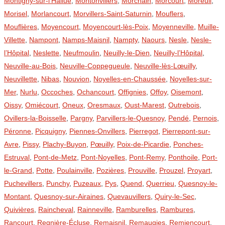
Montigny-sur-l’Hallue
,
Montonvillers
,
Morchain
,
Morcourt
,
Moreuil
,
Morisel
,
Morlancourt
,
Morvillers-Saint-Saturnin
,
Mouflers
,
Mouflières
,
Moyencourt
,
Moyencourt-lès-Poix
,
Moyenneville
,
Muille-
Villette
,
Nampont
,
Namps-Maisnil
,
Nampty
,
Naours
,
Nesle
,
Nesle-
l’Hôpital
,
Neslette
,
Neufmoulin
,
Neuilly-le-Dien
,
Neuilly-l’Hôpital
,
Neuville-au-Bois
,
Neuville-Coppegueule
,
Neuville-lès-Lœuilly
,
Neuvillette
,
Nibas
,
Nouvion
,
Noyelles-en-Chaussée
,
Noyelles-sur-
Mer
,
Nurlu
,
Occoches
,
Ochancourt
,
Offignies
,
Offoy
,
Oisemont
,
Oissy
,
Omiécourt
,
Oneux
,
Oresmaux
,
Oust-Marest
,
Outrebois
,
Ovillers-la-Boisselle
,
Pargny
,
Parvillers-le-Quesnoy
,
Pendé
,
Pernois
,
Péronne
,
Picquigny
,
Piennes-Onvillers
,
Pierregot
,
Pierrepont-sur-
Avre
,
Pissy
,
Plachy-Buyon
,
Pœuilly
,
Poix-de-Picardie
,
Ponches-
Estruval
,
Pont-de-Metz
,
Pont-Noyelles
,
Pont-Remy
,
Ponthoile
,
Port-
le-Grand
,
Potte
,
Poulainville
,
Pozières
,
Prouville
,
Prouzel
,
Proyart
,
Puchevillers
,
Punchy
,
Puzeaux
,
Pys
,
Quend
,
Querrieu
,
Quesnoy-le-
Montant
,
Quesnoy-sur-Airaines
,
Quevauvillers
,
Quiry-le-Sec
,
Quivières
,
Raincheval
,
Rainneville
,
Ramburelles
,
Rambures
,
Rancourt
,
Regnière-Écluse
,
Remaisnil
,
Remaugies
,
Remiencourt
,