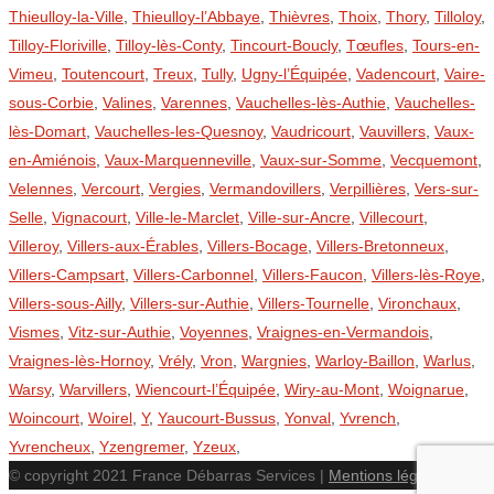
Thieulloy-la-Ville
,
Thieulloy-l’Abbaye
,
Thièvres
,
Thoix
,
Thory
,
Tilloloy
,
Tilloy-Floriville
,
Tilloy-lès-Conty
,
Tincourt-Boucly
,
Tœufles
,
Tours-en-
Vimeu
,
Toutencourt
,
Treux
,
Tully
,
Ugny-l’Équipée
,
Vadencourt
,
Vaire-
sous-Corbie
,
Valines
,
Varennes
,
Vauchelles-lès-Authie
,
Vauchelles-
lès-Domart
,
Vauchelles-les-Quesnoy
,
Vaudricourt
,
Vauvillers
,
Vaux-
en-Amiénois
,
Vaux-Marquenneville
,
Vaux-sur-Somme
,
Vecquemont
,
Velennes
,
Vercourt
,
Vergies
,
Vermandovillers
,
Verpillières
,
Vers-sur-
Selle
,
Vignacourt
,
Ville-le-Marclet
,
Ville-sur-Ancre
,
Villecourt
,
Villeroy
,
Villers-aux-Érables
,
Villers-Bocage
,
Villers-Bretonneux
,
Villers-Campsart
,
Villers-Carbonnel
,
Villers-Faucon
,
Villers-lès-Roye
,
Villers-sous-Ailly
,
Villers-sur-Authie
,
Villers-Tournelle
,
Vironchaux
,
Vismes
,
Vitz-sur-Authie
,
Voyennes
,
Vraignes-en-Vermandois
,
Vraignes-lès-Hornoy
,
Vrély
,
Vron
,
Wargnies
,
Warloy-Baillon
,
Warlus
,
Warsy
,
Warvillers
,
Wiencourt-l’Équipée
,
Wiry-au-Mont
,
Woignarue
,
Woincourt
,
Woirel
,
Y
,
Yaucourt-Bussus
,
Yonval
,
Yvrench
,
Yvrencheux
,
Yzengremer
,
Yzeux
,
© copyright 2021 France Débarras Services |
Mentions légales