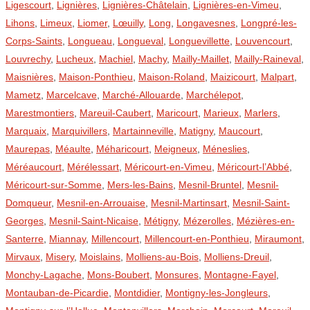
Ligescourt
,
Lignières
,
Lignières-Châtelain
,
Lignières-en-Vimeu
,
Lihons
,
Limeux
,
Liomer
,
Lœuilly
,
Long
,
Longavesnes
,
Longpré-les-
Corps-Saints
,
Longueau
,
Longueval
,
Longuevillette
,
Louvencourt
,
Louvrechy
,
Lucheux
,
Machiel
,
Machy
,
Mailly-Maillet
,
Mailly-Raineval
,
Maisnières
,
Maison-Ponthieu
,
Maison-Roland
,
Maizicourt
,
Malpart
,
Mametz
,
Marcelcave
,
Marché-Allouarde
,
Marchélepot
,
Marestmontiers
,
Mareuil-Caubert
,
Maricourt
,
Marieux
,
Marlers
,
Marquaix
,
Marquivillers
,
Martainneville
,
Matigny
,
Maucourt
,
Maurepas
,
Méaulte
,
Méharicourt
,
Meigneux
,
Méneslies
,
Méréaucourt
,
Mérélessart
,
Méricourt-en-Vimeu
,
Méricourt-l’Abbé
,
Méricourt-sur-Somme
,
Mers-les-Bains
,
Mesnil-Bruntel
,
Mesnil-
Domqueur
,
Mesnil-en-Arrouaise
,
Mesnil-Martinsart
,
Mesnil-Saint-
Georges
,
Mesnil-Saint-Nicaise
,
Métigny
,
Mézerolles
,
Mézières-en-
Santerre
,
Miannay
,
Millencourt
,
Millencourt-en-Ponthieu
,
Miraumont
,
Mirvaux
,
Misery
,
Moislains
,
Molliens-au-Bois
,
Molliens-Dreuil
,
Monchy-Lagache
,
Mons-Boubert
,
Monsures
,
Montagne-Fayel
,
Montauban-de-Picardie
,
Montdidier
,
Montigny-les-Jongleurs
,