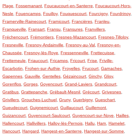
Plage
,
Fossemanant
,
Foucaucourt-en-Santerre
,
Foucaucourt-Hors-
Nesle
,
Fouencamps
,
Fouilloy
,
Fouquescourt
,
Fourcigny
,
Fourdrinoy
,
Framerville-Rainecourt
,
Framicourt
,
Francières
,
Franleu
,
Franqueville
,
Fransart
,
Fransu
,
Fransures
,
Franvillers
,
Fréchencourt
,
Frémontiers
,
Fresnes-Mazancourt
,
Fresnes-Tilloloy
,
Fresneville
,
Fresnoy-Andainville
,
Fresnoy-au-Val
,
Fresnoy-en-
Chaussée
,
Fresnoy-lès-Roye
,
Fressenneville
,
Frettecuisse
,
Frettemeule
,
Friaucourt
,
Fricamps
,
Fricourt
,
Frise
,
Friville-
Escarbotin
,
Frohen-sur-Authie
,
Froyelles
,
Frucourt
,
Gamaches
,
Gapennes
,
Gauville
,
Gentelles
,
Gézaincourt
,
Ginchy
,
Glisy
,
Gorenflos
,
Gorges
,
Goyencourt
,
Grand-Laviers
,
Grandcourt
,
Gratibus
,
Grattepanche
,
Grébault-Mesnil
,
Grécourt
,
Grivesnes
,
Grivillers
,
Grouches-Luchuel
,
Gruny
,
Guerbigny
,
Gueschart
,
Gueudecourt
,
Guignemicourt
,
Guillaucourt
,
Guillemont
,
Guizancourt
,
Guyencourt-Saulcourt
,
Guyencourt-sur-Noye
,
Hailles
,
Hallencourt
,
Hallivillers
,
Halloy-lès-Pernois
,
Hallu
,
Ham
,
Hamelet
,
Hancourt
,
Hangard
,
Hangest-en-Santerre
,
Hangest-sur-Somme
,