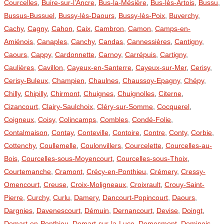
Courcelles
,
Buire-sur-l’Ancre
,
Bus-la-Mésière
,
Bus-lès-Artois
,
Bussu
,
Bussus-Bussuel
,
Bussy-lès-Daours
,
Bussy-lès-Poix
,
Buverchy
,
Cachy
,
Cagny
,
Cahon
,
Caix
,
Cambron
,
Camon
,
Camps-en-
Amiénois
,
Canaples
,
Canchy
,
Candas
,
Cannessières
,
Cantigny
,
Caours
,
Cappy
,
Cardonnette
,
Carnoy
,
Carrépuis
,
Cartigny
,
Caulières
,
Cavillon
,
Cayeux-en-Santerre
,
Cayeux-sur-Mer
,
Cerisy
,
Cerisy-Buleux
,
Champien
,
Chaulnes
,
Chaussoy-Epagny
,
Chépy
,
Chilly
,
Chipilly
,
Chirmont
,
Chuignes
,
Chuignolles
,
Citerne
,
Cizancourt
,
Clairy-Saulchoix
,
Cléry-sur-Somme
,
Cocquerel
,
Coigneux
,
Coisy
,
Colincamps
,
Combles
,
Condé-Folie
,
Contalmaison
,
Contay
,
Conteville
,
Contoire
,
Contre
,
Conty
,
Corbie
,
Cottenchy
,
Coullemelle
,
Coulonvillers
,
Courcelette
,
Courcelles-au-
Bois
,
Courcelles-sous-Moyencourt
,
Courcelles-sous-Thoix
,
Courtemanche
,
Cramont
,
Crécy-en-Ponthieu
,
Crémery
,
Cressy-
Omencourt
,
Creuse
,
Croix-Moligneaux
,
Croixrault
,
Crouy-Saint-
Pierre
,
Curchy
,
Curlu
,
Damery
,
Dancourt-Popincourt
,
Daours
,
Dargnies
,
Davenescourt
,
Démuin
,
Dernancourt
,
Devise
,
Doingt
,
Domart-en-Ponthieu
,
Domart-sur-la-Luce
,
Domesmont
,
Dominois
,