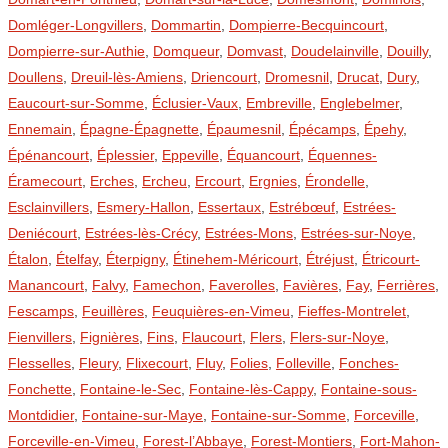
Domléger-Longvillers
,
Dommartin
,
Dompierre-Becquincourt
,
Dompierre-sur-Authie
,
Domqueur
,
Domvast
,
Doudelainville
,
Douilly
,
Doullens
,
Dreuil-lès-Amiens
,
Driencourt
,
Dromesnil
,
Drucat
,
Dury
,
Eaucourt-sur-Somme
,
Éclusier-Vaux
,
Embreville
,
Englebelmer
,
Ennemain
,
Épagne-Épagnette
,
Épaumesnil
,
Épécamps
,
Épehy
,
Épénancourt
,
Éplessier
,
Eppeville
,
Équancourt
,
Équennes-
Éramecourt
,
Erches
,
Ercheu
,
Ercourt
,
Ergnies
,
Érondelle
,
Esclainvillers
,
Esmery-Hallon
,
Essertaux
,
Estrébœuf
,
Estrées-
Deniécourt
,
Estrées-lès-Crécy
,
Estrées-Mons
,
Estrées-sur-Noye
,
Étalon
,
Ételfay
,
Éterpigny
,
Étinehem-Méricourt
,
Étréjust
,
Étricourt-
Manancourt
,
Falvy
,
Famechon
,
Faverolles
,
Favières
,
Fay
,
Ferrières
,
Fescamps
,
Feuillères
,
Feuquières-en-Vimeu
,
Fieffes-Montrelet
,
Fienvillers
,
Fignières
,
Fins
,
Flaucourt
,
Flers
,
Flers-sur-Noye
,
Flesselles
,
Fleury
,
Flixecourt
,
Fluy
,
Folies
,
Folleville
,
Fonches-
Fonchette
,
Fontaine-le-Sec
,
Fontaine-lès-Cappy
,
Fontaine-sous-
Montdidier
,
Fontaine-sur-Maye
,
Fontaine-sur-Somme
,
Forceville
,
Forceville-en-Vimeu
,
Forest-l’Abbaye
,
Forest-Montiers
,
Fort-Mahon-