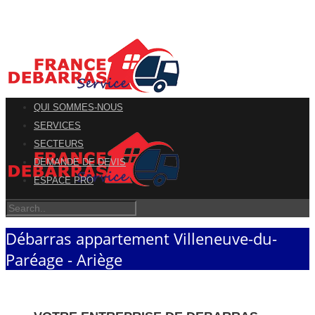
QUI SOMMES-NOUS
SERVICES
SECTEURS
DEMANDE DE DEVIS
ESPACE PRO
Débarras appartement Villeneuve-du-
Paréage - Ariège