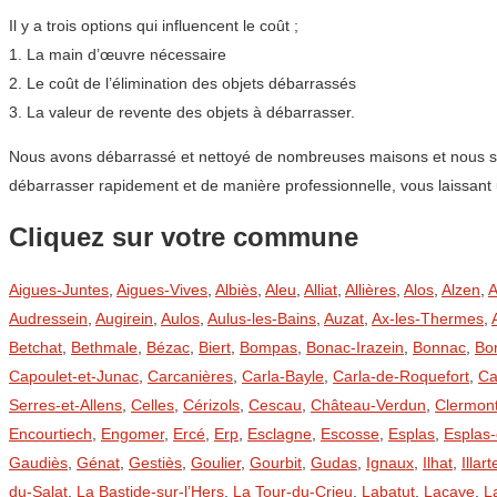
Il y a trois options qui influencent le coût ;
1. La main d’œuvre nécessaire
2. Le coût de l’élimination des objets débarrassés
3. La valeur de revente des objets à débarrasser.
Nous avons débarrassé et nettoyé de nombreuses maisons et nous savo
débarrasser rapidement et de manière professionnelle, vous laissant 
Cliquez sur votre commune
Aigues-Juntes
,
Aigues-Vives
,
Albiès
,
Aleu
,
Alliat
,
Allières
,
Alos
,
Alzen
,
A
Audressein
,
Augirein
,
Aulos
,
Aulus-les-Bains
,
Auzat
,
Ax-les-Thermes
,
Betchat
,
Bethmale
,
Bézac
,
Biert
,
Bompas
,
Bonac-Irazein
,
Bonnac
,
Bo
Capoulet-et-Junac
,
Carcanières
,
Carla-Bayle
,
Carla-de-Roquefort
,
Ca
Serres-et-Allens
,
Celles
,
Cérizols
,
Cescau
,
Château-Verdun
,
Clermon
Encourtiech
,
Engomer
,
Ercé
,
Erp
,
Esclagne
,
Escosse
,
Esplas
,
Esplas
Gaudiès
,
Génat
,
Gestiès
,
Goulier
,
Gourbit
,
Gudas
,
Ignaux
,
Ilhat
,
Illart
du-Salat
,
La Bastide-sur-l’Hers
,
La Tour-du-Crieu
,
Labatut
,
Lacave
,
L