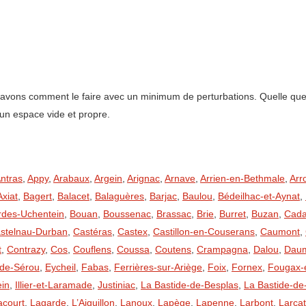
ns comment le faire avec un minimum de perturbations. Quelle que soit
un espace vide et propre.
ntras
,
Appy
,
Arabaux
,
Argein
,
Arignac
,
Arnave
,
Arrien-en-Bethmale
,
Arr
Axiat
,
Bagert
,
Balacet
,
Balaguères
,
Barjac
,
Baulou
,
Bédeilhac-et-Aynat
,
rdes-Uchentein
,
Bouan
,
Boussenac
,
Brassac
,
Brie
,
Burret
,
Buzan
,
Cada
stelnau-Durban
,
Castéras
,
Castex
,
Castillon-en-Couserans
,
Caumont
,
t
,
Contrazy
,
Cos
,
Couflens
,
Coussa
,
Coutens
,
Crampagna
,
Dalou
,
Daum
-de-Sérou
,
Eycheil
,
Fabas
,
Ferrières-sur-Ariège
,
Foix
,
Fornex
,
Fougax-e
ein
,
Illier-et-Laramade
,
Justiniac
,
La Bastide-de-Besplas
,
La Bastide-de
acourt
,
Lagarde
,
L’Aiguillon
,
Lanoux
,
Lapège
,
Lapenne
,
Larbont
,
Larcat