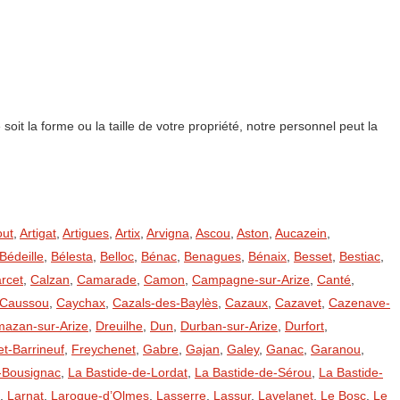
 la forme ou la taille de votre propriété, notre personnel peut la
out
,
Artigat
,
Artigues
,
Artix
,
Arvigna
,
Ascou
,
Aston
,
Aucazein
,
Bédeille
,
Bélesta
,
Belloc
,
Bénac
,
Benagues
,
Bénaix
,
Besset
,
Bestiac
,
rcet
,
Calzan
,
Camarade
,
Camon
,
Campagne-sur-Arize
,
Canté
,
Caussou
,
Caychax
,
Cazals-des-Baylès
,
Cazaux
,
Cazavet
,
Cazenave-
azan-sur-Arize
,
Dreuilhe
,
Dun
,
Durban-sur-Arize
,
Durfort
,
t-Barrineuf
,
Freychenet
,
Gabre
,
Gajan
,
Galey
,
Ganac
,
Garanou
,
-Bousignac
,
La Bastide-de-Lordat
,
La Bastide-de-Sérou
,
La Bastide-
,
Larnat
,
Laroque-d’Olmes
,
Lasserre
,
Lassur
,
Lavelanet
,
Le Bosc
,
Le